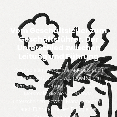
Vom Geschäftsleiter zum
Geschäftsführer. Der
Unterschied zwischen
Leitung und Führung
Zwar spielen sowohl Manager als auch
Führungskräfte eine wichtige Rolle in
Unternehmen, doch gibt es einige wichtige
Merkmale, die sie voneinander
unterscheiden. Sowohl Management als
auch Führung für den Erfolg einer