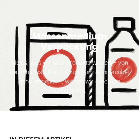
Massenmedium
Verpackung
Vieles, was wir über Produkte wissen – von
den Inhaltsstoffen bis zu Informationen über
den Hersteller –, wissen wir durch die
Verpackung.